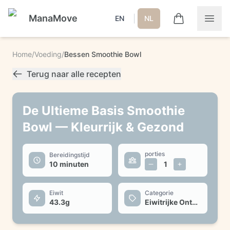
ManaMove
|
EN
NL
Home
/
Voeding
/
Bessen Smoothie Bowl
Terug naar alle recepten
De Ultieme Basis Smoothie
Bowl — Kleurrijk & Gezond
porties
Bereidingstijd
10 minuten
1
Eiwit
Categorie
43.3
g
Eiwitrijke Ontbijt