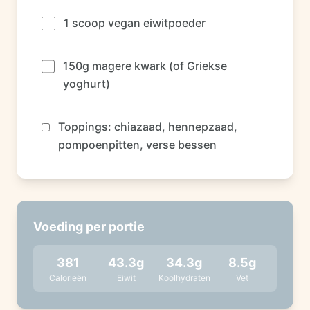
1 scoop vegan eiwitpoeder
150g magere kwark (of Griekse
yoghurt)
Toppings: chiazaad, hennepzaad,
pompoenpitten, verse bessen
Voeding per portie
381
43.3
g
34.3
g
8.5
g
Calorieën
Eiwit
Koolhydraten
Vet