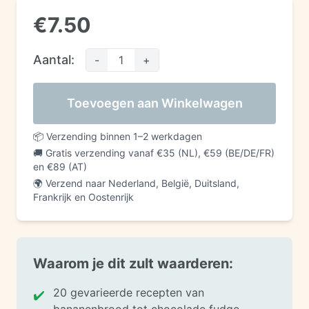
€
7.50
Aantal
:
-
1
+
Toevoegen aan Winkelwagen
📦
Verzending binnen 1–2 werkdagen
🚚
Gratis verzending vanaf €35 (NL), €59 (BE/DE/FR)
en €89 (AT)
🌍
Verzend naar Nederland, België, Duitsland,
Frankrijk en Oostenrijk
Waarom je dit zult waarderen:
20 gevarieerde recepten van
✔️