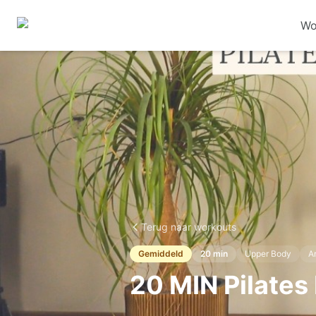
Wo
Terug naar workouts
Gemiddeld
20
min
Upper Body
A
20 MIN Pilates