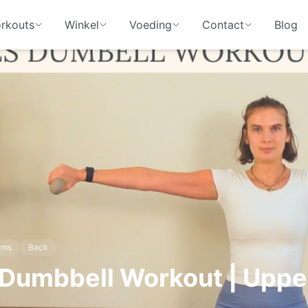
rkouts
Winkel
Voeding
Contact
Blog
rms
Back
 Dumbbell Workout | Upp