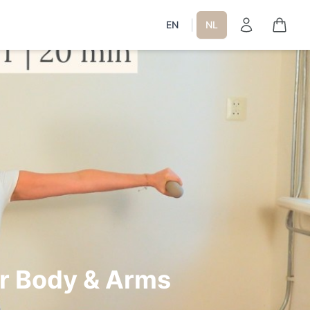
|
EN
NL
er Body & Arms