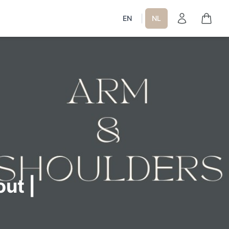
|
EN
NL
ut |