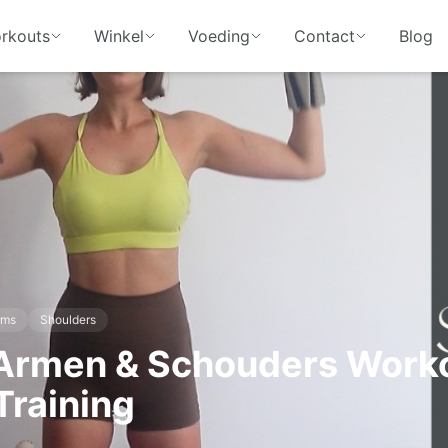
rkouts
Winkel
Voeding
Contact
Blog
rms
Shoulders
 Armen & Schouders Worko
Training