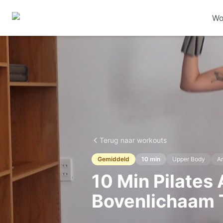
Wo
Terug naar workouts
Gemiddeld
10
min
Upper Body
A
10 Min Pilates
Bovenlichaam 