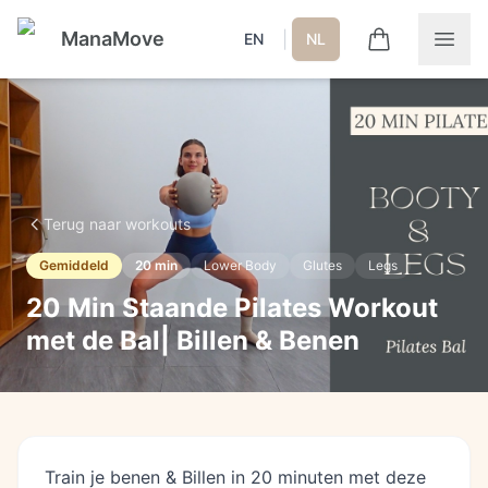
ManaMove
|
EN
NL
Terug naar workouts
Gemiddeld
20
min
Lower Body
Glutes
Legs
20 Min Staande Pilates Workout
met de Bal| Billen & Benen
Train je benen & Billen in 20 minuten met deze