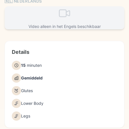
🇳🇱 NEDERLANDS
Video alleen in het Engels beschikbaar
Details
15
minuten
Gemiddeld
🍑
Glutes
🦵
Lower Body
🦵
Legs