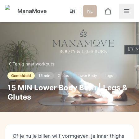
ManaMove
|
EN
NL
Terug naar workouts
Gemiddeld
15
min
Glutes
Lower Body
Legs
15 MIN Lower Body Burn | Legs &
Glutes
Of je nu je billen wilt vormgeven, je inner thighs