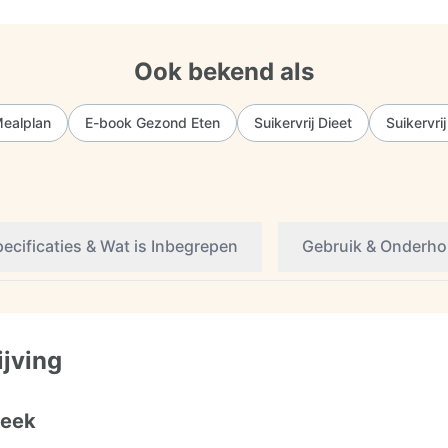
Ook bekend als
Mealplan
E-book Gezond Eten
Suikervrij Dieet
Suikervr
ecificaties & Wat is Inbegrepen
Gebruik & Onderh
ijving
week