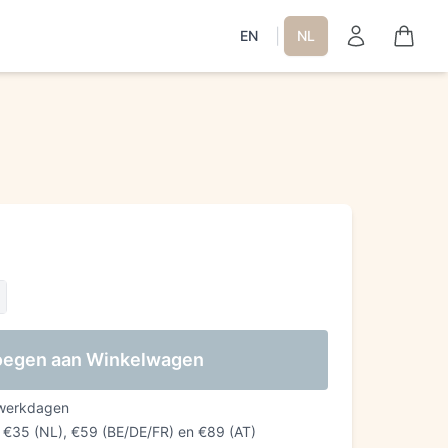
|
EN
NL
egen aan Winkelwagen
 werkdagen
f €35 (NL), €59 (BE/DE/FR) en €89 (AT)