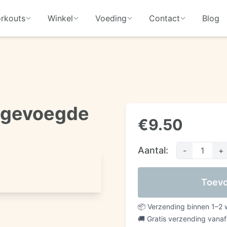
rkouts
Winkel
Voeding
Contact
Blog
egevoegde
€
9.50
Aantal
:
-
1
+
1
/
3
Toevo
📦
Verzending binnen 1–2
🚚
Gratis verzending vana