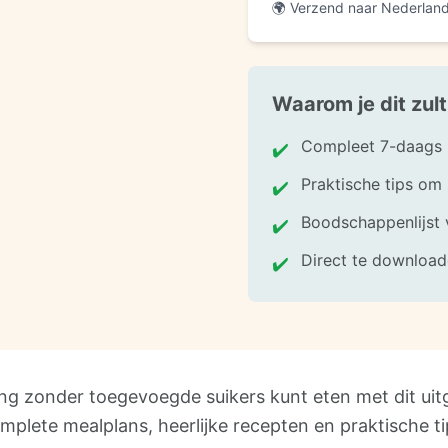
🌍
Verzend naar Nederland, 
Waarom je dit zul
Compleet 7-daags m
✔️
Praktische tips om
✔️
Boodschappenlijst 
✔️
Direct te download
✔️
ng zonder toegevoegde suikers kunt eten met dit uitg
mplete mealplans, heerlijke recepten en praktische ti