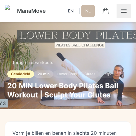
ManaMove
|
EN
NL
Terug naar workouts
Gemiddeld
20
min
Lower Body
Glutes
Legs
20 MIN Lower Body Pilates Ball
Workout | Sculpt Your Glutes
Vorm je billen en benen in slechts 20 minuten