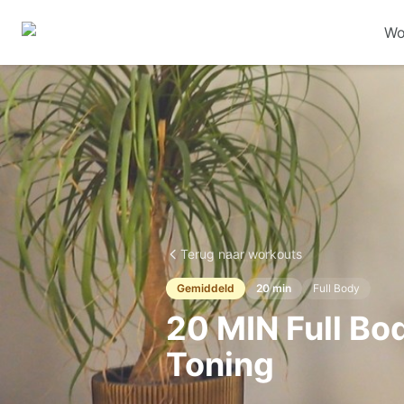
Wo
Terug naar workouts
Gemiddeld
20
min
Full Body
20 MIN Full Bo
Toning