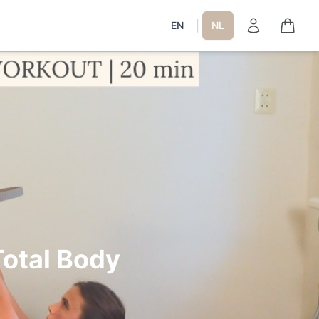
|
EN
NL
Total Body