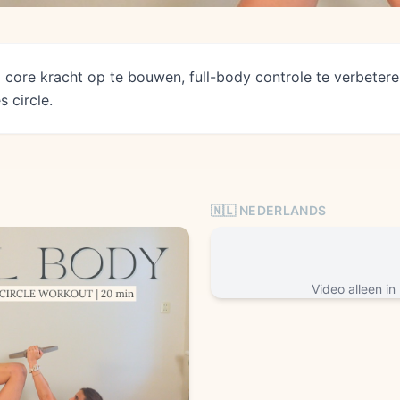
ore kracht op te bouwen, full-body controle te verbeteren,
 circle.
🇳🇱 NEDERLANDS
Video alleen in