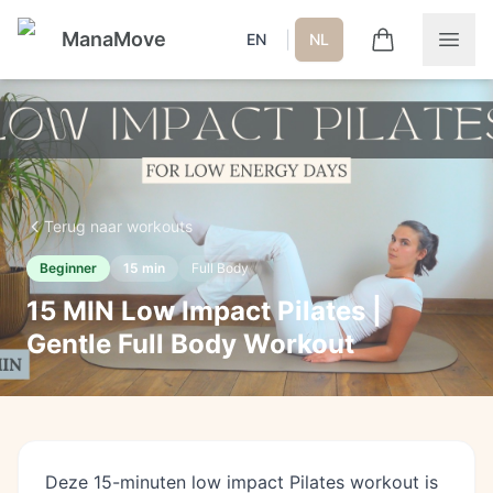
ManaMove
|
EN
NL
Terug naar workouts
Beginner
15
min
Full Body
15 MIN Low Impact Pilates |
Gentle Full Body Workout
Deze 15-minuten low impact Pilates workout is