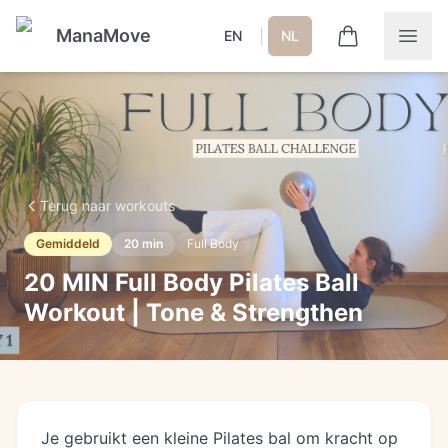
ManaMove
|
EN
NL
Terug naar workouts
Gemiddeld
20
min
Full Body
20 MIN Full Body Pilates Ball
Workout | Tone & Strengthen
Je gebruikt een kleine Pilates bal om kracht op