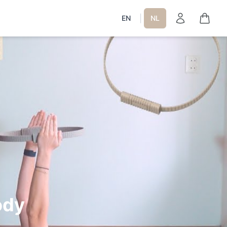
|
EN
NL
ody