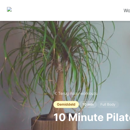
Wo
Terug naar workouts
Gemiddeld
10
min
Full Body
10 Minute Pilat