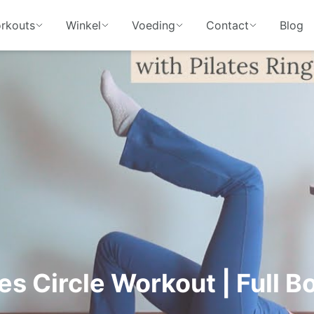
rkouts
Winkel
Voeding
Contact
Blog
es Circle Workout | Full B