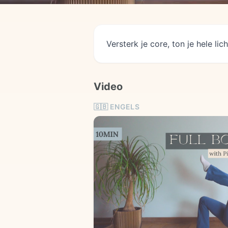
Versterk je core, ton je hele li
Video
🇬🇧
ENGELS