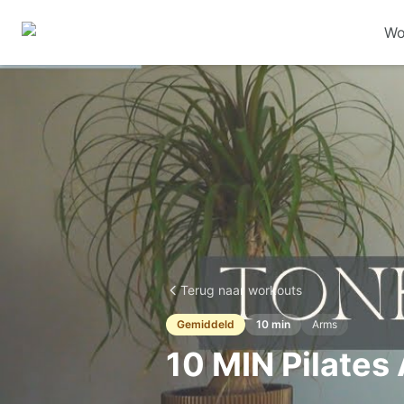
Wo
Terug naar workouts
Gemiddeld
10
min
Arms
10 MIN Pilates