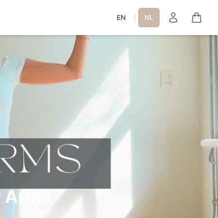
|
EN
NL
r Arms