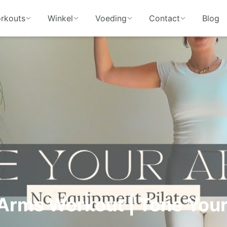
rkouts
Winkel
Voeding
Contact
Blog
 Arms Workout | Tone You