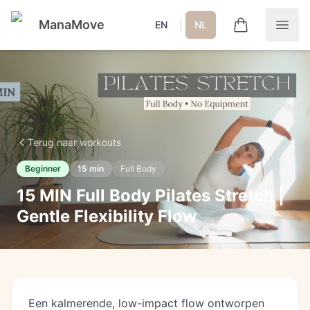
ManaMove
|
EN
NL
Terug naar workouts
Beginner
15
min
Full Body
15 MIN Full Body Pilates Stretch |
Gentle Flexibility Flow
Een kalmerende, low-impact flow ontworpen