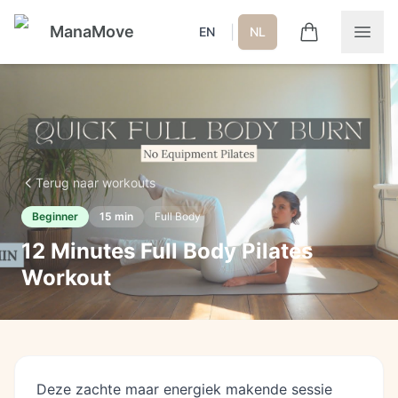
ManaMove
|
EN
NL
Terug naar workouts
Beginner
15
min
Full Body
12 Minutes Full Body Pilates
Workout
Deze zachte maar energiek makende sessie